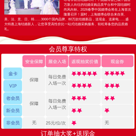
万新人向往的结婚采购品质平台和中国结婚时
尚风向标。2026春季中国婚博会将在上海首次
隆重召开！届时，上海婚博会联合来自英、
美、法、意、日、韩……3000个国内品牌、80万款结婚新品，送现金、送家电……盛
大特惠上海结婚新人，让您享受高性价比一站式结婚采购服务、轻松筹备您的品质婚
礼。
会员尊享特权
25元/位/次
订单抽大奖+送现金