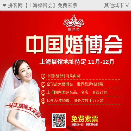
❤ 拼客网【上海婚博会】免费索票
其他城市 V
上海展馆地址待定 11月-12月
1
中国结婚时尚风向标
2
全球超大婚博会、世界品牌结婚展
3
上千国内国际名品、名店、名设计师
4
16年品质婚展、服务过数千万人次